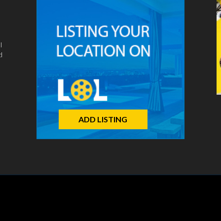
l
d
ADD LISTING