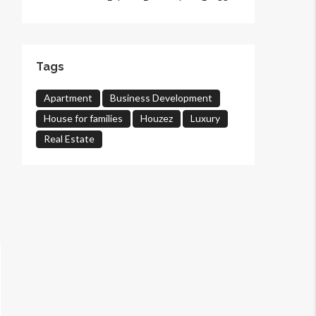
Tags
Apartment
Business Development
House for families
Houzez
Luxury
Real Estate