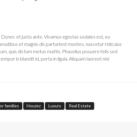
 Donec et justo ante. Vivamus egestas sodales est, eu
natibus et magnis dis parturient montes, nascetur ridiculus
ndum, quis dictum metus mattis. Phasellus posuere felis sed
por in blandit id, porta in ligula. Aliquam laoreet nisl
r families
Houzez
Luxury
Real Estate