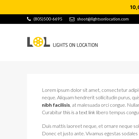
10,
(805)500-6695
shoot@lightsonlocation.com
Lorem ipsum dolor sit amet, consectetur adipisc
neque. Aliquam hendrerit sollicitudin purus, q
nibh facilisis
, at malesuada orci congue. Nullam
Curabitur
this is a text link
libero tempus congu
Duis mattis laoreet neque, et ornare neque soll
Donec et justo ante. Vivamus egestas sodales