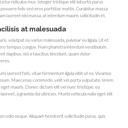
tur ridiculus mus. Integer tristique elit lobortis purus
posuere felis sed eros porttitor mattis. Curabitur massa
quam laoreet nisl massa, at interdum mauris sollicitudin et.
facilisis at malesuada
ris, volutpat eu varius malesuada, pulvinar eu ligula. Ut et
 libero tempus congue. Nam pharetra interdum vestibulum.
nt dapibus, nisi a faucibus tincidunt, quam dolor
 eros.
ris laoreet felis, vitae fermentum ligula nibh ut ex. Vivamus
l ipsum. Maecenas commodo, velit vel porta vulputate, lorem
eget mauris. Donec dictum elit vel nunc tristique, eu
aoreet, a gravida dui ultricies. Morbi vehicula nulla eget elit
on odio neque. Aliquam hendrerit sollicitudin purus, quis