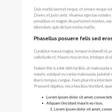
Duis mattis laoreet neque, et ornare neque soll
Donec et justo ante. Vivamus egestas sodales
penatibus et magnis dis parturient montes, nasce
bibendum, quis dictum metus mattis.
Phasellus posuere felis sed eros
Curabitur massa magna, tempor in blandit id, por
sollicitudin et. Mauris risus lectus, tristique at n
Nullam this is a link nibh facilisis, at malesuada
mauris, volutpat eu varius malesuada, pulvinar eu
libero tempus congue. Nam pharetra interdum v
Praesent dapibus, nisi a faucibus tincidunt, qua
Lorem ipsum dolor sit amet, consectetue
Aliquam tincidunt mauris eu risus.
Lorem ipsum dolor sit amet, consec