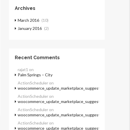
Archives
March 2016
(10)
January 2016
(2)
Recent Comments
rajat1
on
Palm Springs – City
ActionScheduler
on
woocommerce_update_marketplace_suggestions
ActionScheduler
on
woocommerce_update_marketplace_suggestions
ActionScheduler
on
woocommerce_update_marketplace_suggestions
ActionScheduler
on
woocommerce_update_marketplace_suggestions