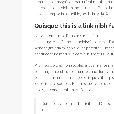
penatibus et magnis dis parturient montes, nasce
bibendum, quis dictum metus mattis. Phasellus 
magna, tempor in blandit id, porta in ligula. Ali
Quisque this is a link nibh 
Nullam tempus sollicitudin cursus. Nulla elit mau
adipiscing erat. Curabitur adipiscing erat vel
Aenean gravida mi non aliquet porttitor. Praese
condimentum metus, in convallis libero ligula ut
Proin suscipit, ex non sodales aliquam, ante mau
sem magna, iaculis ut pretium ac, tincidunt ve
sem accumsan nunc, nec scelerisque elit turpis 
lobortis ante sodales. Etiam posuere leo ut leo l
mollis, at condimentum est feugiat.
Duis mollis et sem sed sollicitudin. Donec n
rutrum mi accumsan nec.