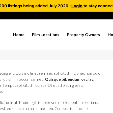
000 listings being added July 2026 -
Login
to stay connec
Home
Film Locations
Property Owners
Ho
ing elit. Duis mollis et sem sed sollicitudin. Donec non odio
uis rutrum mi accumsan nec.
Quisque bibendum orci ac
 tempus sollicitudin cursus. Ut et adipiscing erat.
e.
icitudin at. Proin sagittis dolor sed mi elementum pretium.
 est, eu rhoncus urna semper eu. Cum sociis natoque